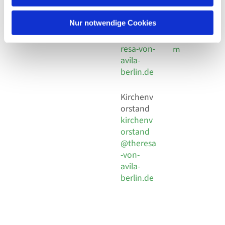
30 924 54
Social
Behaimstr. 39
18
Media
13086 Berlin
Nur notwendige Cookies
E-Mail
Impressu
info@the
resa-von-
m
avila-
berlin.de
Kirchenv
orstand
kirchenv
orstand
@theresa
-von-
avila-
berlin.de