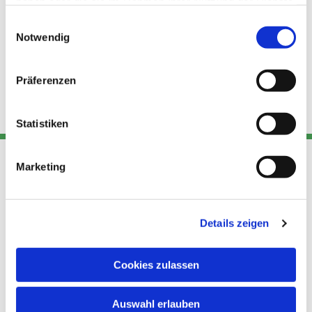
haben oder die sie im Rahmen Ihrer Nutzung der Dienste
gesammelt haben.
Einwilligungsauswahl
Notwendig
Präferenzen
Statistiken
Marketing
Adresse
Kont
Links
Akt
Details zeigen
Katholische
Datensch
Kirchengemeinde Pfarrei
utz
Telefon
Hl. Theresa von Avila Berlin
Cookies zulassen
+49 30
Datensch
Nordost
924 64 28
Leitender Pfarrer - Norbert
utz -
Fax +49
Auswahl erlauben
Pomplun