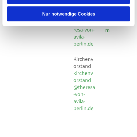
30 924 54
Social
Behaimstr. 39
18
Media
13086 Berlin
Nur notwendige Cookies
E-Mail
Impressu
info@the
resa-von-
m
avila-
berlin.de
Kirchenv
orstand
kirchenv
orstand
@theresa
-von-
avila-
berlin.de