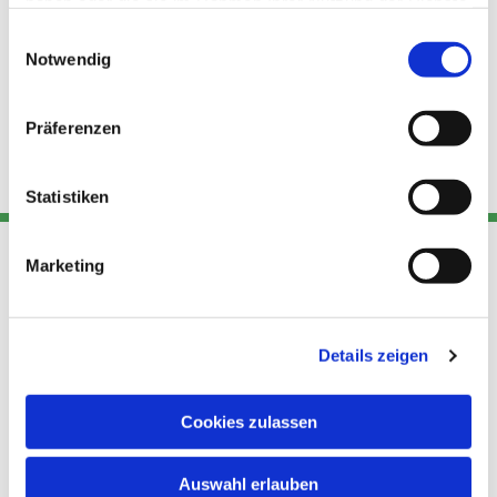
haben oder die sie im Rahmen Ihrer Nutzung der Dienste
gesammelt haben.
Einwilligungsauswahl
Notwendig
Präferenzen
Statistiken
Marketing
Adresse
Kont
Links
Akt
Details zeigen
Katholische
Datensch
Kirchengemeinde Pfarrei
utz
Telefon
Hl. Theresa von Avila Berlin
Cookies zulassen
+49 30
Datensch
Nordost
924 64 28
Leitender Pfarrer - Norbert
utz -
Fax +49
Auswahl erlauben
Pomplun