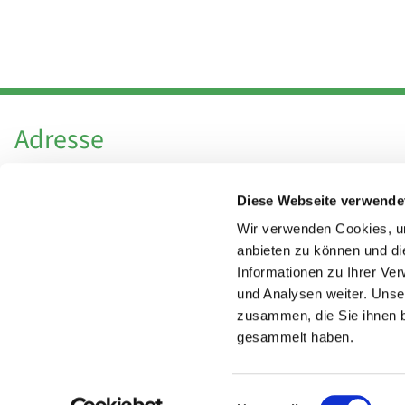
Adresse
Katholische Kirchengemeinde Pfarrei
Diese Webseite verwende
Hl. Theresa von Avila Berlin Nordost
Leitender Pfarrer - Norbert Pomplun
Wir verwenden Cookies, um
Behaimstr. 39
anbieten zu können und di
Informationen zu Ihrer Ve
13086 Berlin
und Analysen weiter. Unse
zusammen, die Sie ihnen b
gesammelt haben.
Einwilligungsauswahl