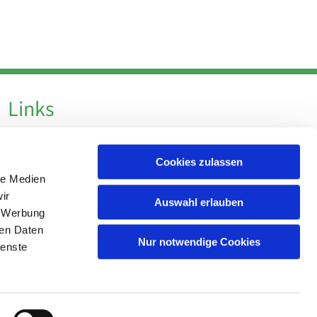
Links
Datenschutz
Cookies zulassen
Datenschutz - Social Media
le Medien
Impressum
ir
Auswahl erlauben
, Werbung
ren Daten
Nur notwendige Cookies
ienste