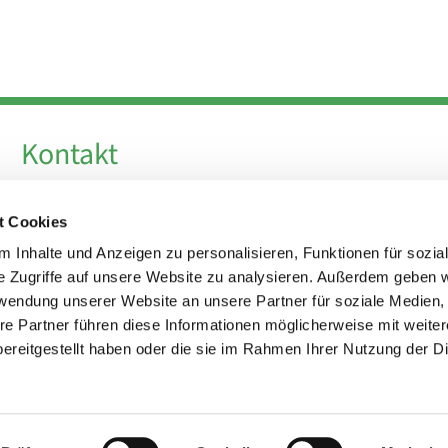
Kontakt
Telefon +49 30 924 64 28
t Cookies
Fax +49 30 924 54 18
E-Mail
info@theresa-von-avila-berlin.de
 Inhalte und Anzeigen zu personalisieren, Funktionen für sozia
e Zugriffe auf unsere Website zu analysieren. Außerdem geben w
rwendung unserer Website an unsere Partner für soziale Medien
Kirchenvorstand
re Partner führen diese Informationen möglicherweise mit weite
kirchenvorstand@theresa-von-avila-berlin.de
ereitgestellt haben oder die sie im Rahmen Ihrer Nutzung der D
Impressum
Datenschutzerklärung
ChurchDesk-Login