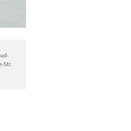
rud-
-Str.