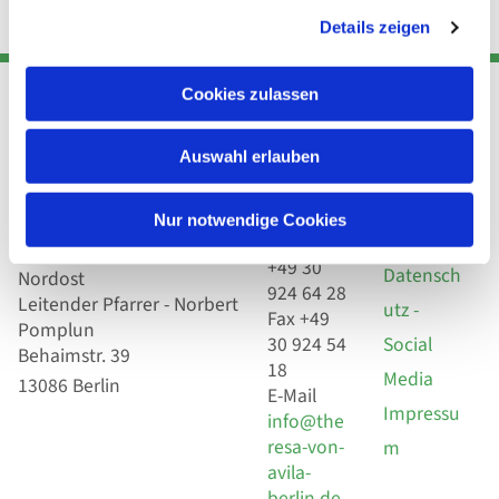
Details zeigen
Cookies zulassen
Adresse
Kont
Links
Auswahl erlauben
Akt
Katholische
Datensch
Nur notwendige Cookies
Kirchengemeinde Pfarrei
utz
Telefon
Hl. Theresa von Avila Berlin
+49 30
Datensch
Nordost
924 64 28
Leitender Pfarrer - Norbert
utz -
Fax +49
Pomplun
30 924 54
Social
Behaimstr. 39
18
Media
13086 Berlin
E-Mail
Impressu
info@the
resa-von-
m
avila-
berlin.de