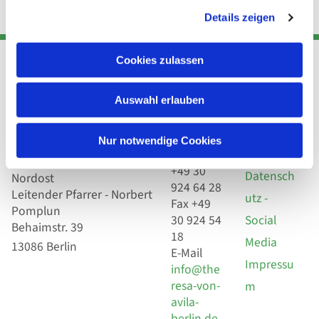
Details zeigen
Cookies zulassen
Adresse
Kont
Links
Auswahl erlauben
Akt
Katholische
Datensch
Nur notwendige Cookies
Kirchengemeinde Pfarrei
utz
Telefon
Hl. Theresa von Avila Berlin
+49 30
Datensch
Nordost
924 64 28
Leitender Pfarrer - Norbert
utz -
Fax +49
Pomplun
30 924 54
Social
Behaimstr. 39
18
Media
13086 Berlin
E-Mail
Impressu
info@the
resa-von-
m
avila-
berlin.de