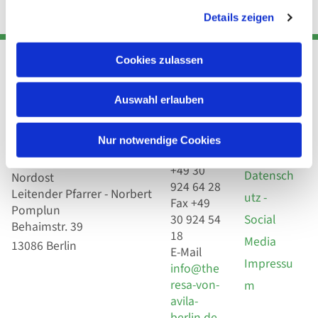
Details zeigen
Cookies zulassen
Adresse
Kont
Links
Auswahl erlauben
Akt
Katholische
Datensch
Nur notwendige Cookies
Kirchengemeinde Pfarrei
utz
Telefon
Hl. Theresa von Avila Berlin
+49 30
Datensch
Nordost
924 64 28
Leitender Pfarrer - Norbert
utz -
Fax +49
Pomplun
30 924 54
Social
Behaimstr. 39
18
Media
13086 Berlin
E-Mail
Impressu
info@the
resa-von-
m
avila-
berlin.de