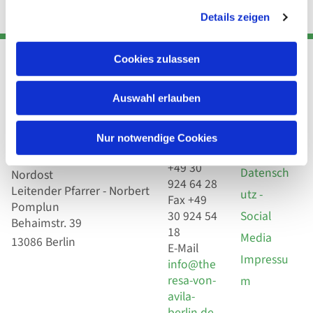
Details zeigen
Cookies zulassen
Adresse
Kont
Links
Auswahl erlauben
Akt
Katholische
Datensch
Nur notwendige Cookies
Kirchengemeinde Pfarrei
utz
Telefon
Hl. Theresa von Avila Berlin
+49 30
Datensch
Nordost
924 64 28
Leitender Pfarrer - Norbert
utz -
Fax +49
Pomplun
30 924 54
Social
Behaimstr. 39
18
Media
13086 Berlin
E-Mail
Impressu
info@the
resa-von-
m
avila-
berlin.de