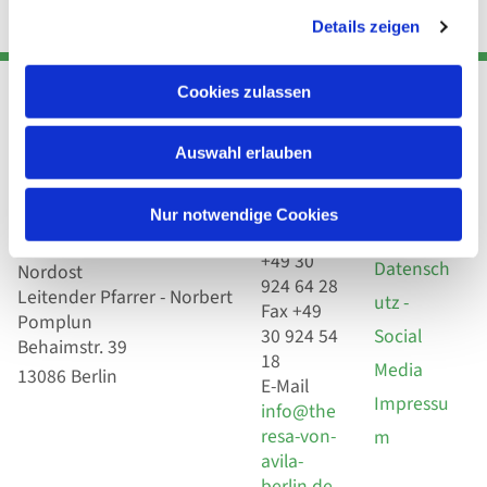
Details zeigen
Cookies zulassen
Adresse
Kont
Links
Auswahl erlauben
Akt
Katholische
Datensch
Nur notwendige Cookies
Kirchengemeinde Pfarrei
utz
Telefon
Hl. Theresa von Avila Berlin
+49 30
Datensch
Nordost
924 64 28
Leitender Pfarrer - Norbert
utz -
Fax +49
Pomplun
30 924 54
Social
Behaimstr. 39
18
Media
13086 Berlin
E-Mail
Impressu
info@the
resa-von-
m
avila-
berlin.de