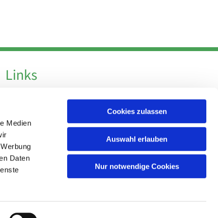
Links
Datenschutz
Cookies zulassen
Datenschutz - Social Media
le Medien
Impressum
ir
Auswahl erlauben
, Werbung
ren Daten
Nur notwendige Cookies
ienste