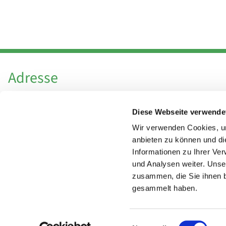
Adresse
Katholische Kirchengemeinde Pfarrei
Diese Webseite verwende
Hl. Theresa von Avila Berlin Nordost
Leitender Pfarrer - Norbert Pomplun
Wir verwenden Cookies, um
Behaimstr. 39
anbieten zu können und di
Informationen zu Ihrer Ve
13086 Berlin
und Analysen weiter. Unse
zusammen, die Sie ihnen b
gesammelt haben.
Einwilligungsauswahl