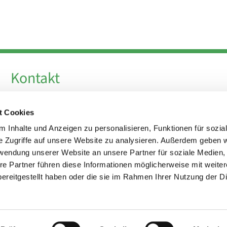
Kontakt
Telefon +49 30 924 64 28
t Cookies
Fax +49 30 924 54 18
E-Mail
info@theresa-von-avila-berlin.de
 Inhalte und Anzeigen zu personalisieren, Funktionen für sozia
e Zugriffe auf unsere Website zu analysieren. Außerdem geben w
rwendung unserer Website an unsere Partner für soziale Medien
Kirchenvorstand
re Partner führen diese Informationen möglicherweise mit weite
kirchenvorstand@theresa-von-avila-berlin.de
ereitgestellt haben oder die sie im Rahmen Ihrer Nutzung der D
Impressum
Datenschutzerklärung
ChurchDesk-Login