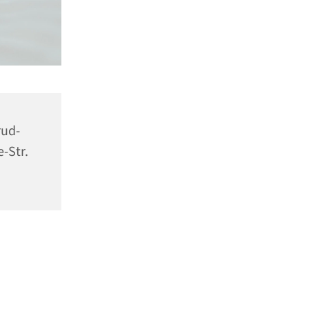
rud-
-Str.