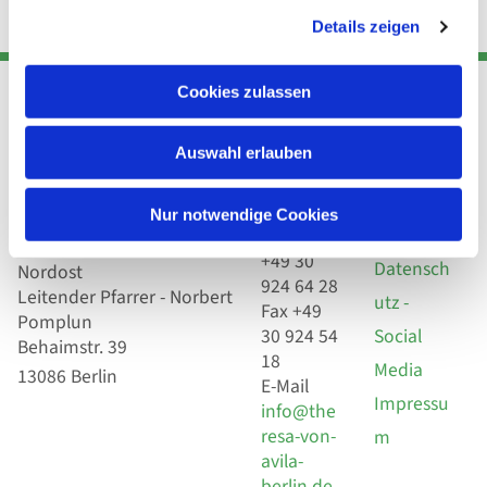
Details zeigen
Cookies zulassen
Adresse
Kont
Links
Auswahl erlauben
Akt
Katholische
Datensch
Nur notwendige Cookies
Kirchengemeinde Pfarrei
utz
Telefon
Hl. Theresa von Avila Berlin
+49 30
Datensch
Nordost
924 64 28
Leitender Pfarrer - Norbert
utz -
Fax +49
Pomplun
30 924 54
Social
Behaimstr. 39
18
Media
13086 Berlin
E-Mail
Impressu
info@the
resa-von-
m
avila-
berlin.de