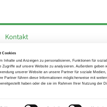
Kontakt
Telefon +49 30 924 64 28
t Cookies
Fax +49 30 924 54 18
E-Mail
info@theresa-von-avila-berlin.de
 Inhalte und Anzeigen zu personalisieren, Funktionen für sozia
e Zugriffe auf unsere Website zu analysieren. Außerdem geben w
rwendung unserer Website an unsere Partner für soziale Medien
Kirchenvorstand
re Partner führen diese Informationen möglicherweise mit weite
kirchenvorstand@theresa-von-avila-berlin.de
ereitgestellt haben oder die sie im Rahmen Ihrer Nutzung der D
Impressum
Datenschutzerklärung
ChurchDesk-Login