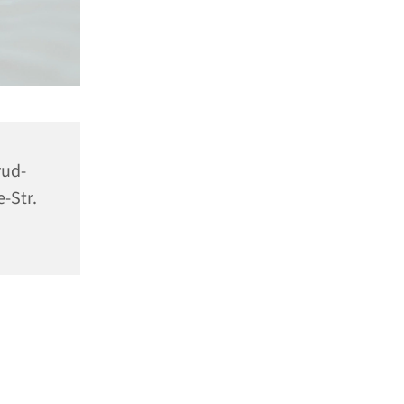
rud-
-Str.