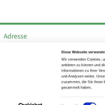
Adresse
Katholische Kirchengemeinde Pfarrei
Diese Webseite verwende
Hl. Theresa von Avila Berlin Nordost
Leitender Pfarrer - Norbert Pomplun
Wir verwenden Cookies, um
Behaimstr. 39
anbieten zu können und di
Informationen zu Ihrer Ve
13086 Berlin
und Analysen weiter. Unse
zusammen, die Sie ihnen b
gesammelt haben.
Einwilligungsauswahl