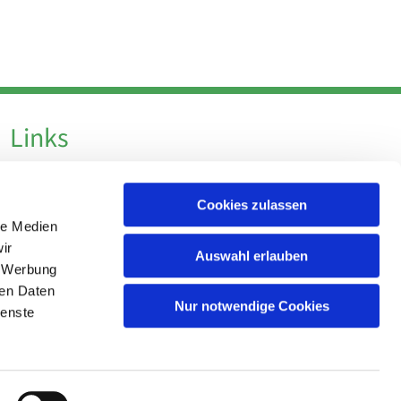
Links
Datenschutz
Cookies zulassen
Datenschutz - Social Media
le Medien
Impressum
ir
Auswahl erlauben
, Werbung
ren Daten
Nur notwendige Cookies
ienste