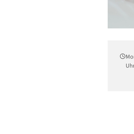
Mon
Uh