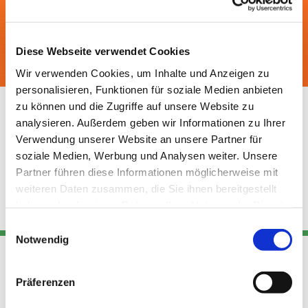
Diese Webseite verwendet Cookies
Wir verwenden Cookies, um Inhalte und Anzeigen zu
personalisieren, Funktionen für soziale Medien anbieten
zu können und die Zugriffe auf unsere Website zu
Blogeintrag 4
analysieren. Außerdem geben wir Informationen zu Ihrer
Verwendung unserer Website an unsere Partner für
Dies ist eine Neuigkeit zu einem interessanten Thema...
soziale Medien, Werbung und Analysen weiter. Unsere
Partner führen diese Informationen möglicherweise mit
"Test Newsletter Pfarrei-Information über Blogeintrag"
weiteren Daten zusammen, die Sie ihnen bereitgestellt
haben oder die sie im Rahmen Ihrer Nutzung der Dienste
gesammelt haben.
Einwilligungsauswahl
Notwendig
Adresse
Kont
Links
Präferenzen