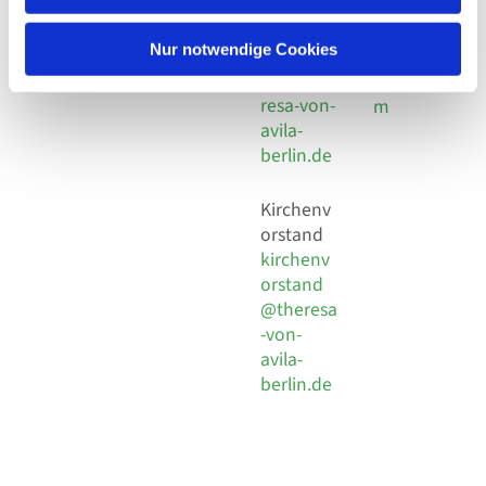
30 924 54
Social
Behaimstr. 39
18
Media
13086 Berlin
Nur notwendige Cookies
E-Mail
Impressu
info@the
resa-von-
m
avila-
berlin.de
Kirchenv
orstand
kirchenv
orstand
@theresa
-von-
avila-
berlin.de