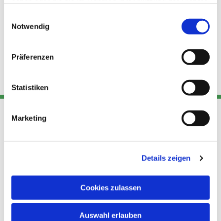
haben oder die sie im Rahmen Ihrer Nutzung der Dienste
gesammelt haben.
Einwilligungsauswahl
Notwendig
Präferenzen
Statistiken
Marketing
Adresse
Kont
Links
Akt
Details zeigen
Katholische
Datensch
Kirchengemeinde Pfarrei
utz
Telefon
Hl. Theresa von Avila Berlin
Cookies zulassen
+49 30
Datensch
Nordost
924 64 28
Leitender Pfarrer - Norbert
utz -
Fax +49
Auswahl erlauben
Pomplun