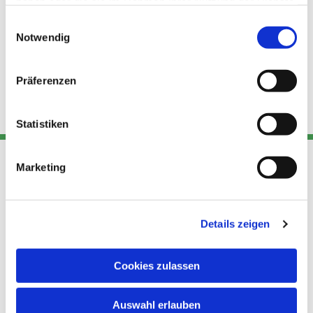
haben oder die sie im Rahmen Ihrer Nutzung der Dienste
gesammelt haben.
Einwilligungsauswahl
Notwendig
Präferenzen
Statistiken
Marketing
Adresse
Kont
Links
Akt
Details zeigen
Katholische
Datensch
Kirchengemeinde Pfarrei
utz
Telefon
Hl. Theresa von Avila Berlin
Cookies zulassen
+49 30
Datensch
Nordost
924 64 28
Leitender Pfarrer - Norbert
utz -
Fax +49
Auswahl erlauben
Pomplun