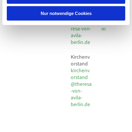
30 924 54
Social
Behaimstr. 39
18
Media
13086 Berlin
Nur notwendige Cookies
E-Mail
Impressu
info@the
resa-von-
m
avila-
berlin.de
Kirchenv
orstand
kirchenv
orstand
@theresa
-von-
avila-
berlin.de