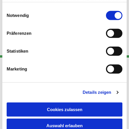
haben oder die sie im Rahmen Ihrer Nutzung der Dienste
gesammelt haben.
Einwilligungsauswahl
Notwendig
Präferenzen
Statistiken
Marketing
Adresse
Kont
Links
Akt
Details zeigen
Katholische
Datensch
Kirchengemeinde Pfarrei
utz
Telefon
Hl. Theresa von Avila Berlin
Cookies zulassen
+49 30
Datensch
Nordost
924 64 28
Leitender Pfarrer - Norbert
utz -
Fax +49
Auswahl erlauben
Pomplun