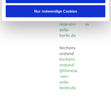
30 924 54
Social
Behaimstr. 39
18
Media
13086 Berlin
Nur notwendige Cookies
E-Mail
Impressu
info@the
resa-von-
m
avila-
berlin.de
Kirchenv
orstand
kirchenv
orstand
@theresa
-von-
avila-
berlin.de