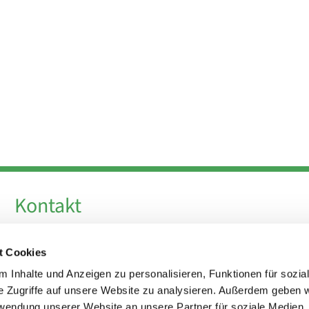
Kontakt
Telefon +49 30 924 64 28
t Cookies
Fax +49 30 924 54 18
E-Mail
info@theresa-von-avila-berlin.de
 Inhalte und Anzeigen zu personalisieren, Funktionen für sozia
e Zugriffe auf unsere Website zu analysieren. Außerdem geben w
rwendung unserer Website an unsere Partner für soziale Medien