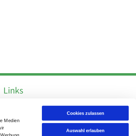
Links
Datenschutz
Cookies zulassen
Datenschutz - Social Media
le Medien
Impressum
ir
Auswahl erlauben
, Werbung