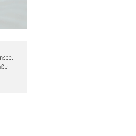
ensee,
aße