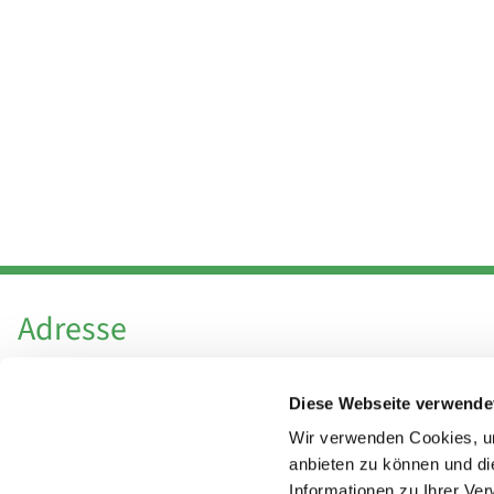
Adresse
Katholische Kirchengemeinde Pfarrei
Diese Webseite verwende
Hl. Theresa von Avila Berlin Nordost
Leitender Pfarrer - Norbert Pomplun
Wir verwenden Cookies, um
Behaimstr. 39
anbieten zu können und di
Informationen zu Ihrer Ve