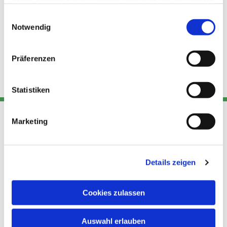
haben oder die sie im Rahmen Ihrer Nutzung der Dienste
gesammelt haben.
Einwilligungsauswahl
Notwendig
Präferenzen
Statistiken
Marketing
Adresse
Kont
Links
Akt
Details zeigen
Katholische
Datensch
Kirchengemeinde Pfarrei
utz
Telefon
Hl. Theresa von Avila Berlin
Cookies zulassen
+49 30
Datensch
Nordost
924 64 28
Leitender Pfarrer - Norbert
utz -
Fax +49
Auswahl erlauben
Pomplun