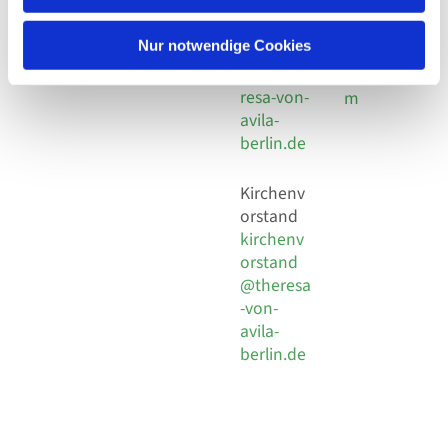
30 924 54
Social
Behaimstr. 39
18
Media
13086 Berlin
Nur notwendige Cookies
E-Mail
Impressu
info@the
resa-von-
m
avila-
berlin.de
Kirchenv
orstand
kirchenv
orstand
@theresa
-von-
avila-
berlin.de