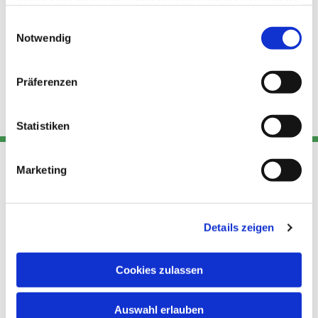
haben oder die sie im Rahmen Ihrer Nutzung der Dienste
gesammelt haben.
Einwilligungsauswahl
Notwendig
Präferenzen
Statistiken
Marketing
Adresse
Kont
Links
Akt
Details zeigen
Katholische
Datensch
Kirchengemeinde Pfarrei
utz
Telefon
Hl. Theresa von Avila Berlin
Cookies zulassen
+49 30
Datensch
Nordost
924 64 28
Leitender Pfarrer - Norbert
utz -
Fax +49
Auswahl erlauben
Pomplun