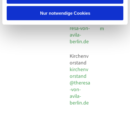
30 924 54
Social
Behaimstr. 39
18
Media
13086 Berlin
Nur notwendige Cookies
E-Mail
Impressu
info@the
resa-von-
m
avila-
berlin.de
Kirchenv
orstand
kirchenv
orstand
@theresa
-von-
avila-
berlin.de