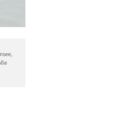
ensee,
aße