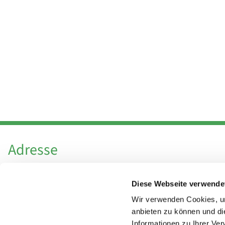
Adresse
Katholische Kirchengemeinde Pfarrei
Diese Webseite verwende
Hl. Theresa von Avila Berlin Nordost
Leitender Pfarrer - Norbert Pomplun
Wir verwenden Cookies, um
Behaimstr. 39
anbieten zu können und di
Informationen zu Ihrer Ve