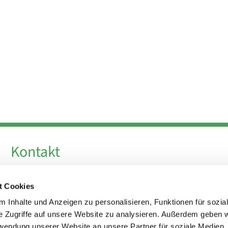
Kontakt
Telefon +49 30 924 64 28
t Cookies
Fax +49 30 924 54 18
E-Mail
info@theresa-von-avila-berlin.de
 Inhalte und Anzeigen zu personalisieren, Funktionen für sozia
e Zugriffe auf unsere Website zu analysieren. Außerdem geben w
rwendung unserer Website an unsere Partner für soziale Medien