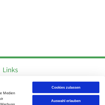
Links
Datenschutz
Cookies zulassen
Datenschutz - Social Media
le Medien
Impressum
ir
Auswahl erlauben
, Werbung