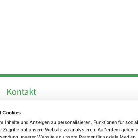
Kontakt
Telefon +49 30 924 64 28
t Cookies
Fax +49 30 924 54 18
E-Mail
info@theresa-von-avila-berlin.de
 Inhalte und Anzeigen zu personalisieren, Funktionen für sozia
e Zugriffe auf unsere Website zu analysieren. Außerdem geben w
rwendung unserer Website an unsere Partner für soziale Medien