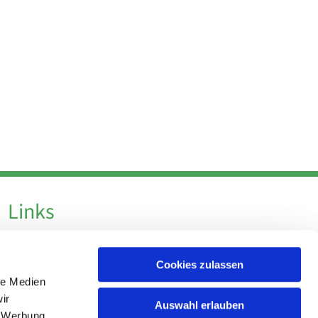
Links
Datenschutz
Cookies zulassen
Datenschutz - Social Media
le Medien
Impressum
ir
Auswahl erlauben
, Werbung