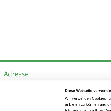
Adresse
Katholische Kirchengemeinde Pfarrei
Diese Webseite verwende
Hl. Theresa von Avila Berlin Nordost
Leitender Pfarrer - Norbert Pomplun
Wir verwenden Cookies, um
Behaimstr. 39
anbieten zu können und di
Informationen zu Ihrer Ve