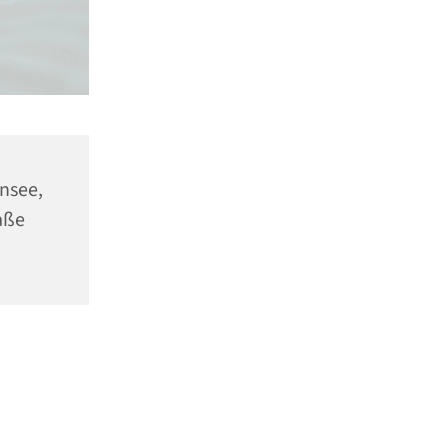
ensee,
aße