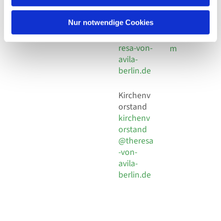
30 924 54
Social
Behaimstr. 39
18
Media
13086 Berlin
Nur notwendige Cookies
E-Mail
Impressu
info@the
resa-von-
m
avila-
berlin.de
Kirchenv
orstand
kirchenv
orstand
@theresa
-von-
avila-
berlin.de