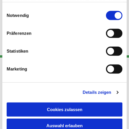
haben oder die sie im Rahmen Ihrer Nutzung der Dienste
gesammelt haben.
Einwilligungsauswahl
Notwendig
Präferenzen
Statistiken
Marketing
Adresse
Kont
Links
Akt
Details zeigen
Katholische
Datensch
Kirchengemeinde Pfarrei
utz
Telefon
Hl. Theresa von Avila Berlin
Cookies zulassen
+49 30
Datensch
Nordost
924 64 28
Leitender Pfarrer - Norbert
utz -
Fax +49
Auswahl erlauben
Pomplun