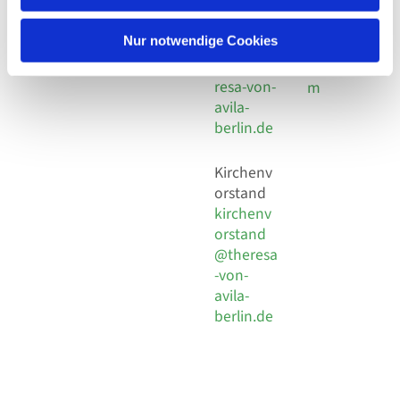
30 924 54
Social
Behaimstr. 39
18
Media
13086 Berlin
Nur notwendige Cookies
E-Mail
Impressu
info@the
resa-von-
m
avila-
berlin.de
Kirchenv
orstand
kirchenv
orstand
@theresa
-von-
avila-
berlin.de