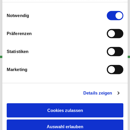
haben oder die sie im Rahmen Ihrer Nutzung der Dienste
gesammelt haben.
Einwilligungsauswahl
Notwendig
Präferenzen
Statistiken
Marketing
Adresse
Kont
Links
Akt
Details zeigen
Katholische
Datensch
Kirchengemeinde Pfarrei
utz
Telefon
Hl. Theresa von Avila Berlin
Cookies zulassen
+49 30
Datensch
Nordost
924 64 28
Leitender Pfarrer - Norbert
utz -
Fax +49
Auswahl erlauben
Pomplun