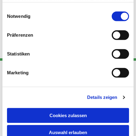
haben oder die sie im Rahmen Ihrer Nutzung der Dienste
gesammelt haben.
Einwilligungsauswahl
Notwendig
Präferenzen
Statistiken
Marketing
Adresse
Kont
Links
Akt
Details zeigen
Katholische
Datensch
Kirchengemeinde Pfarrei
utz
Telefon
Hl. Theresa von Avila Berlin
Cookies zulassen
+49 30
Datensch
Nordost
924 64 28
Leitender Pfarrer - Norbert
utz -
Fax +49
Auswahl erlauben
Pomplun