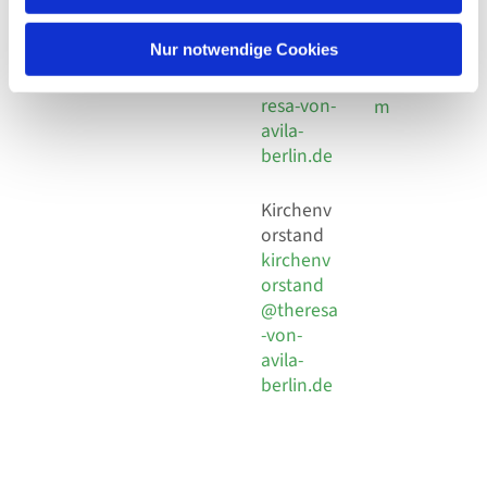
30 924 54
Social
Behaimstr. 39
18
Media
13086 Berlin
Nur notwendige Cookies
E-Mail
Impressu
info@the
resa-von-
m
avila-
berlin.de
Kirchenv
orstand
kirchenv
orstand
@theresa
-von-
avila-
berlin.de